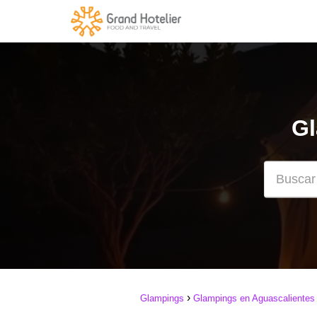
Gl
Glampings
Glampings en Aguascalientes