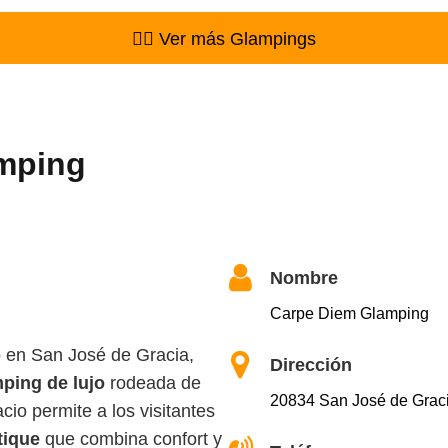
👉🏻 Ver más Glampings
mping
Nombre
Carpe Diem Glamping
 en San José de Gracia,
Dirección
ping de lujo
rodeada de
20834 San José de Graci
io permite a los visitantes
tique
que combina confort y