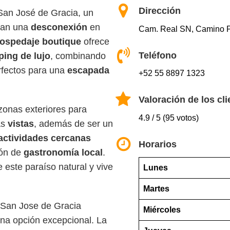
Dirección
an José de Gracia, un
scan una
desconexión
en
Cam. Real SN, Camino P
ospedaje boutique
ofrece
Teléfono
ing de lujo
, combinando
rfectos para una
escapada
+52 55 8897 1323
Valoración de los cli
zonas exteriores para
4.9 / 5 (95 votos)
as
vistas
, además de ser un
actividades cercanas
Horarios
ión de
gastronomía local
.
 este paraíso natural y vive
Lunes
Martes
 San Jose de Gracia
Miércoles
una opción excepcional. La