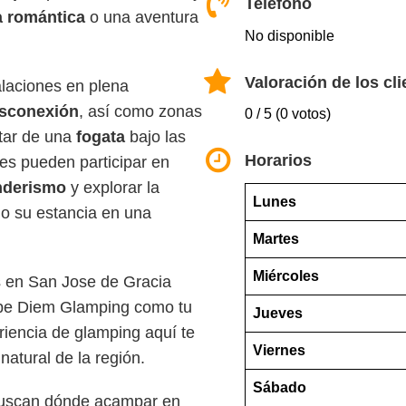
Teléfono
 romántica
o una aventura
No disponible
Valoración de los cli
alaciones en plena
sconexión
, así como zonas
0 / 5 (0 votos)
utar de una
fogata
bajo las
Horarios
es pueden participar en
nderismo
y explorar la
Lunes
do su estancia en una
Martes
Miércoles
s en San Jose de Gracia
rpe Diem Glamping como tu
Jueves
riencia de glamping aquí te
Viernes
 natural de la región.
Sábado
buscan dónde acampar en