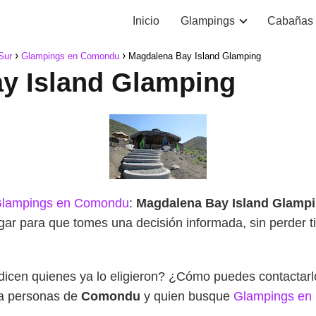
Inicio
Glampings
Cabañas
Sur
Glampings en Comondu
Magdalena Bay Island Glamping
y Island Glamping
lampings en Comondu
:
Magdalena Bay Island Glamp
ugar para que tomes una decisión informada, sin perder
dicen quienes ya lo eligieron? ¿Cómo puedes contacta
ra personas de
Comondu
y quien busque
Glampings en B