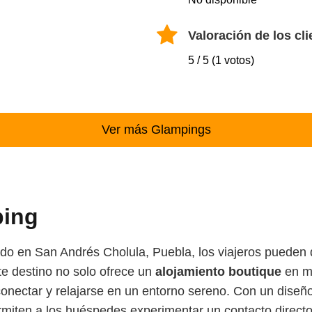
Valoración de los cli
5 / 5 (1 votos)
Ver más Glampings
ping
ado en San Andrés Cholula, Puebla, los viajeros pueden 
te destino no solo ofrece un
alojamiento boutique
en me
onectar y relajarse en un entorno sereno. Con un diseñ
ermiten a los huéspedes experimentar un contacto direct