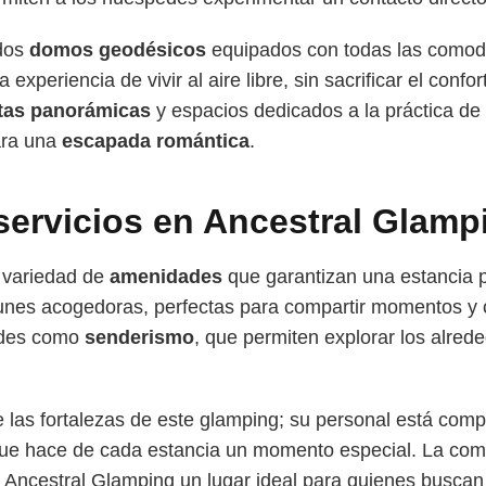
dos
domos geodésicos
equipados con todas las como
experiencia de vivir al aire libre, sin sacrificar el confo
tas panorámicas
y espacios dedicados a la práctica de
para una
escapada romántica
.
 servicios en Ancestral Glamp
 variedad de
amenidades
que garantizan una estancia 
nes acogedoras, perfectas para compartir momentos y c
ades como
senderismo
, que permiten explorar los alrede
de las fortalezas de este glamping; su personal está com
que hace de cada estancia un momento especial. La com
e Ancestral Glamping un lugar ideal para quienes buscan 