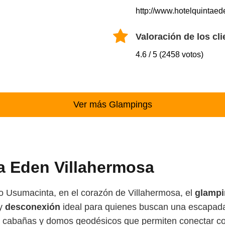
http://www.hotelquintae
Valoración de los cli
4.6 / 5 (2458 votos)
Ver más Glampings
a Eden Villahermosa
 Usumacinta, en el corazón de Villahermosa, el
glampi
y
desconexión
ideal para quienes buscan una escapada
 cabañas y domos geodésicos que permiten conectar con 