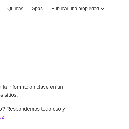
Quintas
Spas
Publicar una propiedad
a la información clave en un
 sitios.
rlo? Respondemos todo eso y
uz
.